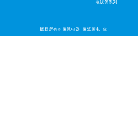
电饭煲系列
版权所有© 俊派电器_俊派厨电_俊