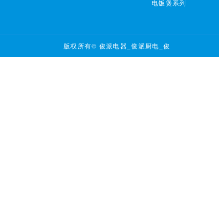
电饭煲系列
版权所有© 俊派电器_俊派厨电_俊