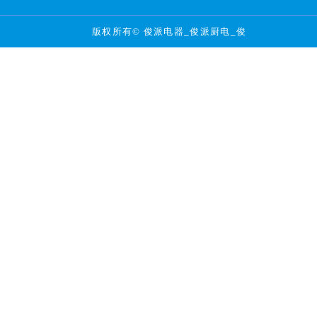
版权所有© 俊派电器_俊派厨电_俊