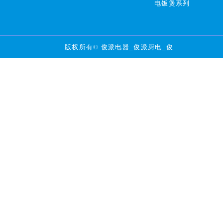
电饭煲系列
版权所有© 俊派电器_俊派厨电_俊