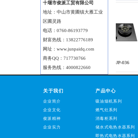
十堰市俊派工贸有限公司
地址：中山市黄圃镇大雁工业
区圃灵路
电话：0760-86193779
财富热线：13822776189
网址：www.junpaidq.com
商务QQ：717730766
JZ(Y-T-R)JP-035
JZ(Y-T-R)JP-036
服务热线：4000822660
关于我们
产品中心
企业简介
吸油烟机系列
企业文化
燃气灶系列
俊派精神
消毒柜系列
企业实力
储水式电热水器系列
即热式电热水器系列